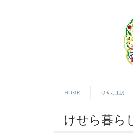
HOME
けせら工房
​けせら暮