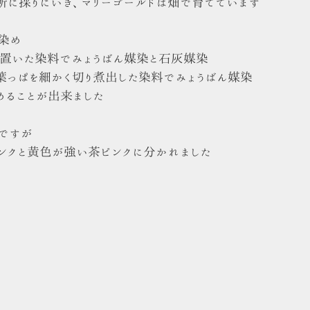
所に採りにいき、マリーゴールドは畑で育てています
染め
日置いた染料でみょうばん媒染と石灰媒染
葉っぱを細かく切り煮出した染料でみょうばん媒染
めることが出来ました
ですが
ンクと黄色が強い茶ピンクに分かれました