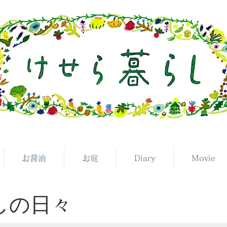
お醤油
お庭
Diary
Movie
らしの日々