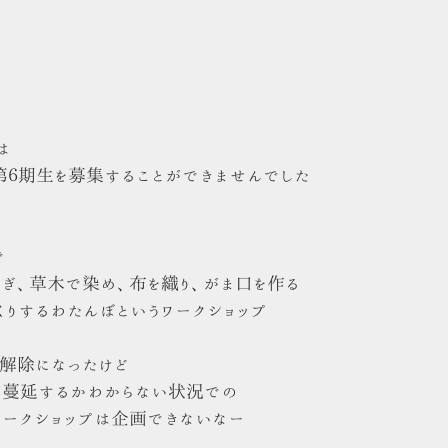
は
第６期生を募集することができませんでした
で
紡ぎ、草木で染め、布を織り、がま口を作る
くりするわたんぼというワークショップ
解除になったけど
が蔓延するかわからない状況での
ワークショップは企画できないなー