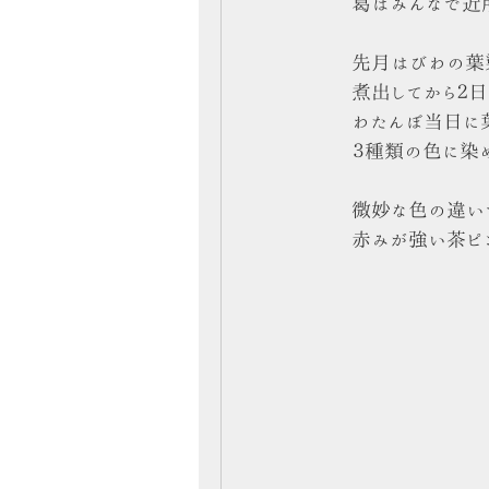
葛はみんなで近
先月はびわの葉
煮出してから２
わたんぼ当日に
３種類の色に染
微妙な色の違い
赤みが強い茶ピ