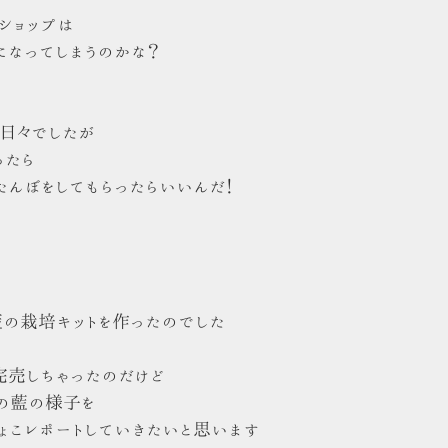
ショップは
になってしまうのかな？
る日々でしたが
ったら
んぼをしてもらったらいいんだ！
ぼ
藍の栽培キットを作ったのでした
完売しちゃったのだけど
の藍の様子を
ょこレポートしていきたいと思います