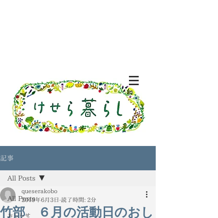
記事
All Posts
queserakobo
All Posts
2019年6月3日
読了時間: 2分
竹部 ６月の活動日のおし
おしらせ