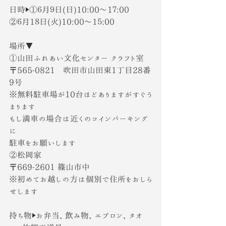
日時▶①６月９日(日)10:00〜1７:00
②６月1８日(火)10:00〜1５:00
場所▼
①山田ふれあい文化センター クラフト室
〒565-0821　吹田市山田東1丁目28番
9号
※無料駐車場が10台ほどありますがすぐう
まります
もし満車の場合は近くのコインパーキング
に
駐車をお願いします
②松岡家
〒669-2601 篠山市中
※初めてお越しの方は個別で住所をおしら
せします
持ち物▶︎お弁当、飲み物、エプロン、タオ