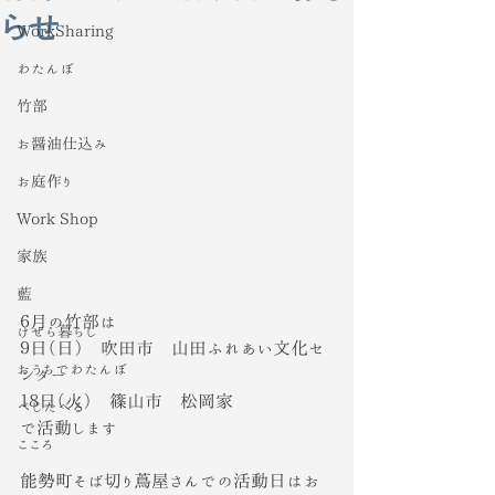
らせ
WorkSharing
わたんぼ
竹部
お醤油仕込み
お庭作り
Work Shop
家族
藍
６月の竹部は
けせら暮らし
９日（日）　吹田市　山田ふれあい文化セ
おうちでわたんぼ
ンター
１８日（火）　篠山市　松岡家
べじたべる
で活動します
こころ
能勢町そば切り蔦屋さんでの活動日はお