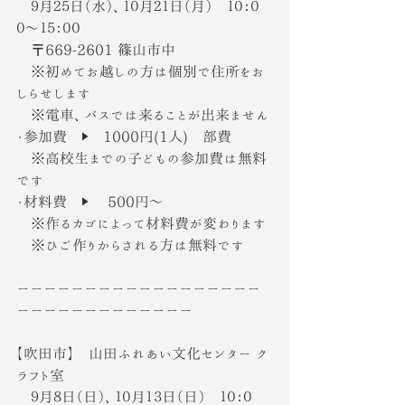
　９月２５日（水）、１０月２１日（月）　１０：０
０〜１５：００
　〒669-2601 篠山市中
　※初めてお越しの方は個別で住所をお
しらせします
　※電車、バスでは来ることが出来ません
・参加費　▶　1000円(1人)　部費
　※高校生までの子どもの参加費は無料
です
・材料費　▶︎　 500円〜
　※作るカゴによって材料費が変わります
　※ひご作りからされる方は無料です
ーーーーーーーーーーーーーーーーーー
ーーーーーーーーーーーーー
【吹田市】　山田ふれあい文化センター ク
ラフト室
　９月８日（日）、１０月１３日（日）　１０：０