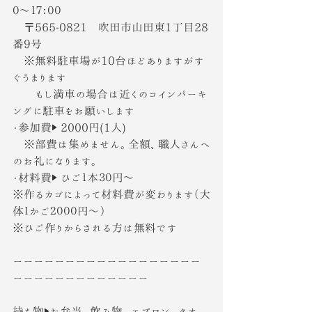
０〜１７：００
　〒565-0821　吹田市山田東1丁目28
番9号
　※無料駐車場が10台ほどありますがす
ぐうまります
　　もし満車の場合は近くのコインパーキ
ングに駐車をお願いします
・参加費▶︎ 2000円(1人)
　※部費は集めません。全額、職人さんへ
のお礼になります。
・材料費▶︎ ひご１本３０円〜
※作るカゴによって材料費が変わります（大
体１かご２０００円〜）
※ひご作りからされる方は無料です
ーーーーーーーーーーーーーーーーーー
ーーーーーーーーーーーーー
持ち物▶︎お弁当、飲み物、エプロン、タオ