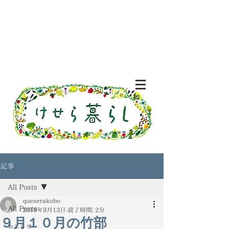
記事
All Posts
queserakobo
All Posts
2019年9月13日
読了時間: 2分
９月１０月の竹部
おしらせ