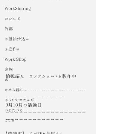
WorkSharing
わたんぼ
竹部
お醤油仕込み
お庭作り
Work Shop
家族
輪弧編み　ランプシェードを製作中
藍
けせら暮らし
ーーーーーーーーーーーーーーーーーー
ーーーーーーーーーーーーー
おうちでわたんぼ
９月１０月の活動日
べじたべる
ーーーーーーーーーーーーーーーーーー
ーーーーーーーーーーーーー
こころ
【能勢町】　そば切り蔦屋さん