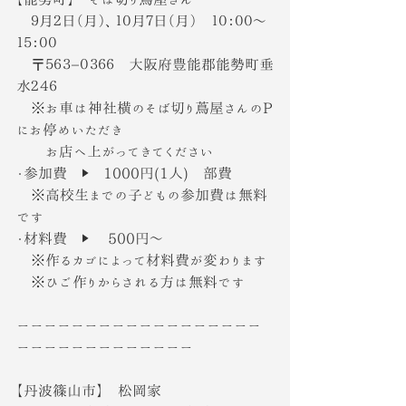
　９月２日（月）、１０月７日（月）　１０：００〜
１５：００
　〒５６３−０３６６　大阪府豊能郡能勢町垂
水２４６
　※お車は神社横のそば切り蔦屋さんのP
にお停めいただき
　　お店へ上がってきてください
・参加費　▶　1000円(1人)　部費
　※高校生までの子どもの参加費は無料
です
・材料費　▶︎　 500円〜
　※作るカゴによって材料費が変わります
　※ひご作りからされる方は無料です
ーーーーーーーーーーーーーーーーーー
ーーーーーーーーーーーーー
【丹波篠山市】　松岡家