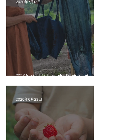
2020年7月12日
藍染めがはじまりました
2020年6月23日