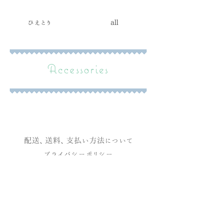
ひえとり
all
Accessories
​配送、送料、支払い方法について
​プライバシーポリシー
特定商取引法に基づく表記
​けせら工房 兵庫県丹波篠山市福住３０８
© 2019 by queseragurashi created with
Wix.com